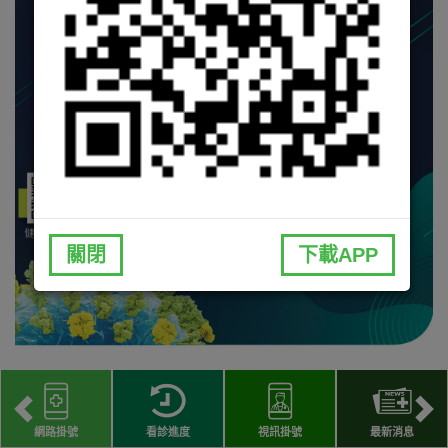
關閉
下載APP
網路掛號
看診進度
視訊掛號
最新消息
回列表
上一則
下一則